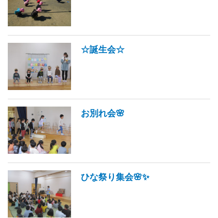
☆誕生会☆
お別れ会🌸
ひな祭り集会🌸✨