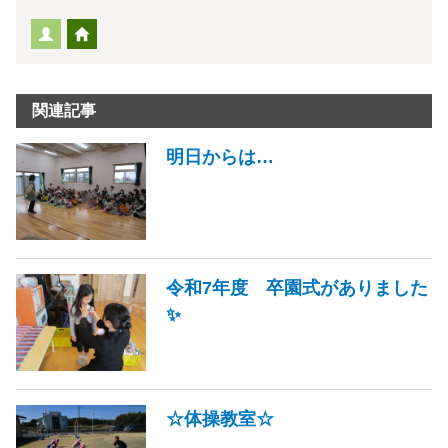
関連記事
明日からは…
令和7年度 卒園式がありました
✨
☆体操教室☆