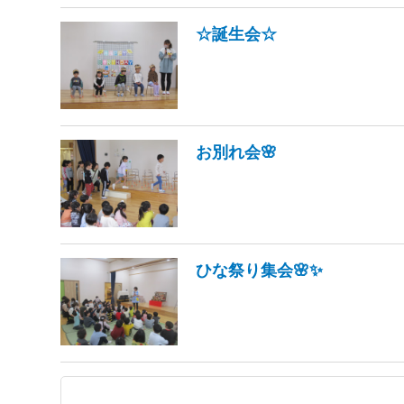
☆誕生会☆
お別れ会🌸
ひな祭り集会🌸✨