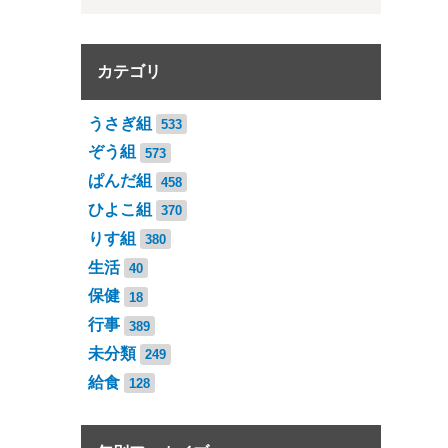
カテゴリ
うさぎ組
533
ぞう組
573
ぱんだ組
458
ひよこ組
370
りす組
380
生活
40
保健
18
行事
389
未分類
249
給食
128