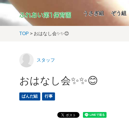
うさぎ組
ぞう組
TOP
> おはなし会✨✨😊
スタッフ
おはなし会✨✨😊
ぱんだ組
行事