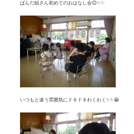
ぱんだ組さん初めてのおはなし会😊✨✨
いつもと違う雰囲気にドキドキわくわく✨✨😁