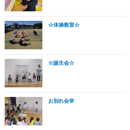
☆体操教室☆
☆誕生会☆
お別れ会🌸