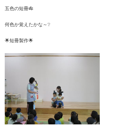
五色の短冊🎋
何色か覚えたかな～❔
🌟短冊製作🌟