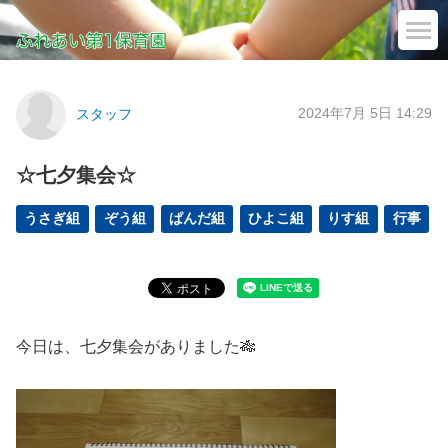
2024年7月 5日 14:29
スタッフ
☆七夕集会☆
うさぎ組
ぞう組
ぱんだ組
ひよこ組
りす組
行事
今日は、七夕集会がありました🎋