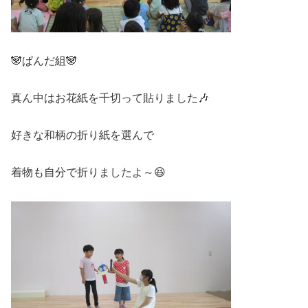
🐼ぱんだ組🐼
真ん中はお花紙を千切って貼りました🎶
好きな和柄の折り紙を選んで
着物も自分で折りましたよ～😆