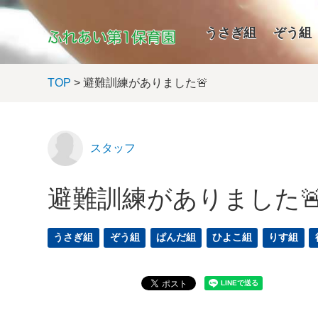
うさぎ組
ぞう組
TOP
> 避難訓練がありました🚨
スタッフ
避難訓練がありました
うさぎ組
ぞう組
ぱんだ組
ひよこ組
りす組