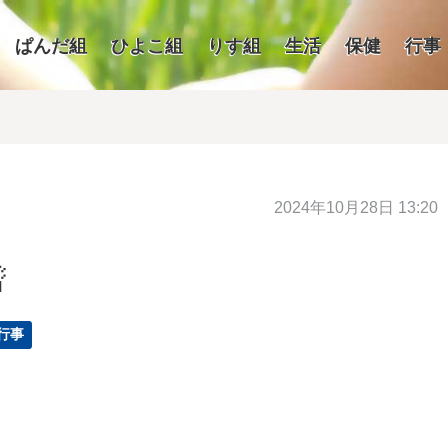
ぱんだ組
ひよこ組
りす組
生活
保健
行事
2024年10月28日 13:20

行事