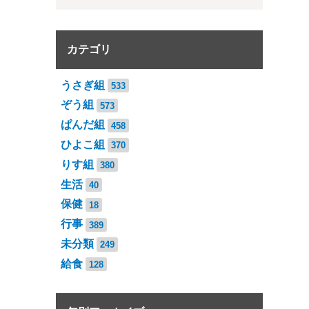
カテゴリ
うさぎ組
533
ぞう組
573
ぱんだ組
458
ひよこ組
370
りす組
380
生活
40
保健
18
行事
389
未分類
249
給食
128