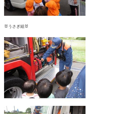
🐰うさぎ組🐰