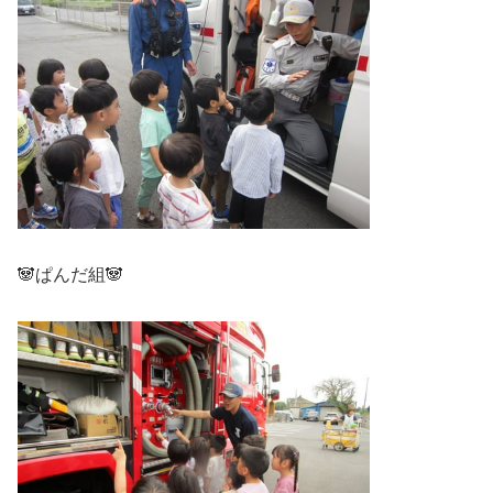
🐼ぱんだ組🐼