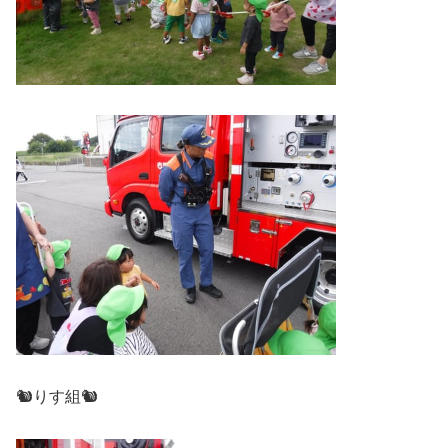
🐿りす組🐿