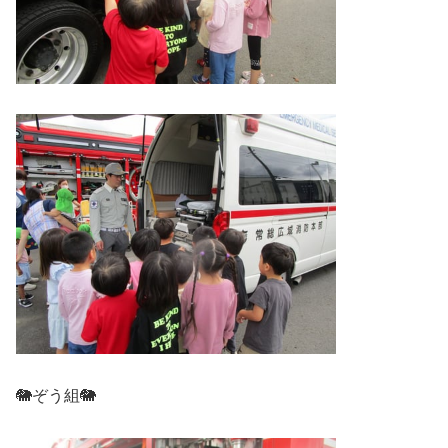
🐘ぞう組🐘