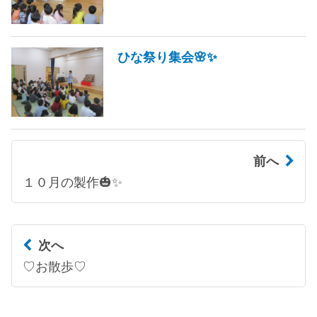
ひな祭り集会🌸✨
前へ
１０月の製作🎃✨
次へ
♡お散歩♡