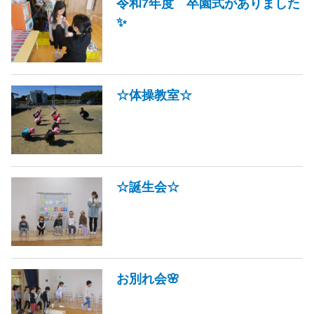
令和7年度 卒園式がありました
✨
☆体操教室☆
☆誕生会☆
お別れ会🌸