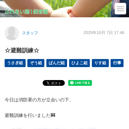
2025年10月 7日 17:46
スタッフ
☆避難訓練☆
うさぎ組
ぞう組
ぱんだ組
ひよこ組
りす組
行事
今日は消防署の方が立会いの下、
避難訓練を行いました🚒