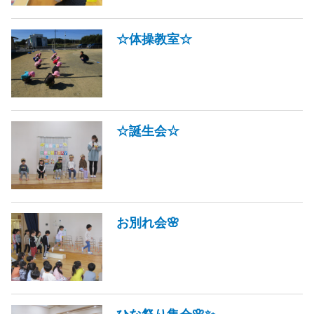
☆体操教室☆
☆誕生会☆
お別れ会🌸