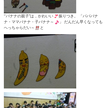
‘‘バナナの親子”は，かわいい
振りつき。 「パパバナ
ナ・ママバナナ・子バナナ～
」 だんだん早くなっても
へっちゃらだい～
と