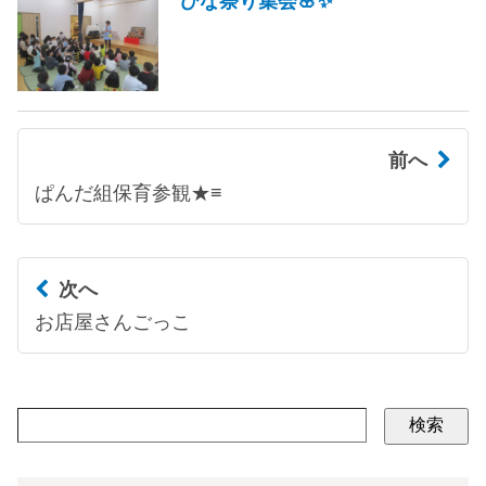
ひな祭り集会🌸✨
前へ
ぱんだ組保育参観★≡
次へ
お店屋さんごっこ
検索