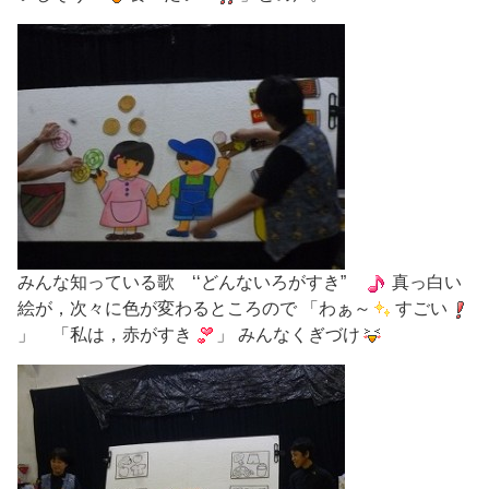
みんな知っている歌 ‘‘どんないろがすき”
真っ白い
絵が，次々に色が変わるところので 「わぁ～
すごい
」 「私は，赤がすき
」 みんなくぎづけ