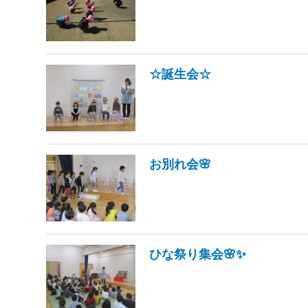
☆誕生会☆
お別れ会🌸
ひな祭り集会🌸✨