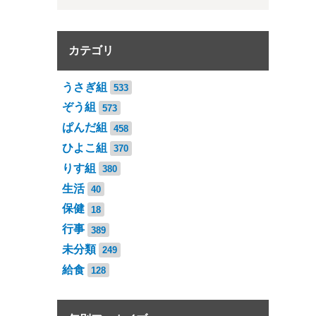
カテゴリ
うさぎ組
533
ぞう組
573
ぱんだ組
458
ひよこ組
370
りす組
380
生活
40
保健
18
行事
389
未分類
249
給食
128