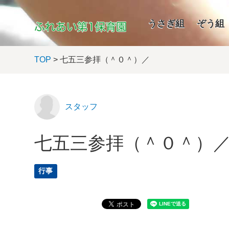
うさぎ組
ぞう組
TOP
> 七五三参拝（＾０＾）／
スタッフ
七五三参拝（＾０＾）
行事