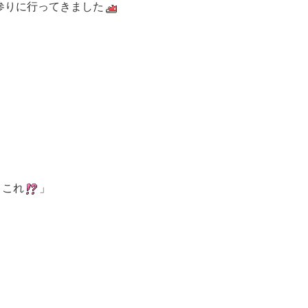
参りに行ってきました
これ
」