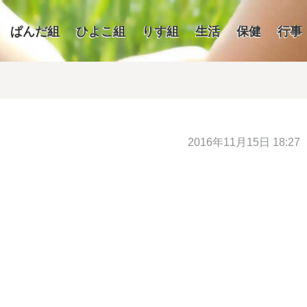
ぱんだ組
ひよこ組
りす組
生活
保健
行事
2016年11月15日 18:27
／