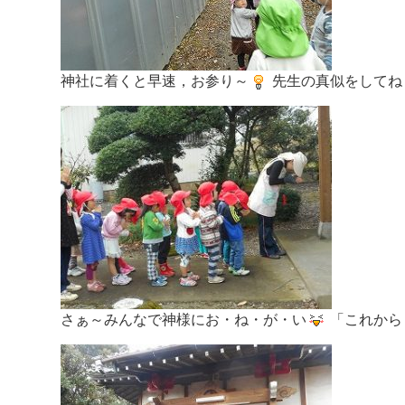
神社に着くと早速，お参り～
先生の真似をしてね
さぁ～みんなで神様にお・ね・が・い
「これから