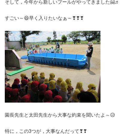
そして，今年から新しいプールがやってきました🤗♬
すごい～😄早く入りたいなぁ～❣❣❣
園長先生と太田先生から大事な約束を聞いたよ～😥
特に，この3つが，大事なんだって❣❣