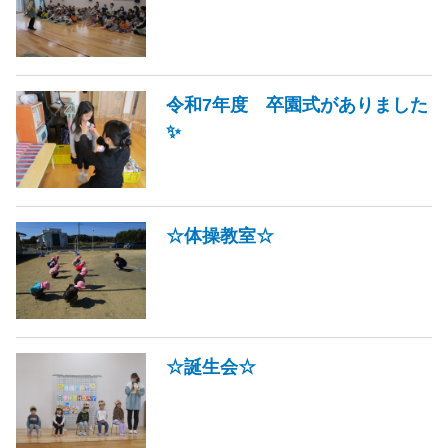
令和7年度 卒園式がありました
✨
☆体操教室☆
☆誕生会☆