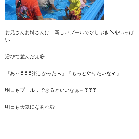
お兄さんお姉さんは，新しいプールで水しぶき💦をいっぱ
い
浴びて遊んだよ😄
『あ～❣❣❣楽しかった🎶』『もっとやりたいな💕』
明日もプール，できるといいなぁ～❣❣❣
明日も天気になあれ😄