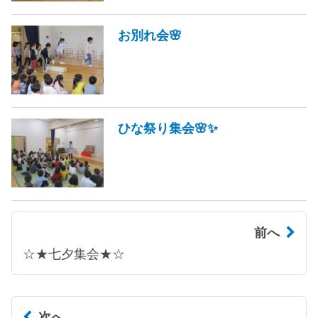
お別れ会🌸
ひな祭り集会🌸✨
前へ
☆★七夕集会★☆
次へ