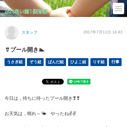
2017年7月11日 14:43
スタッフ
👙プール開き🏊
うさぎ組
ぞう組
ぱんだ組
ひよこ組
りす組
行事
今日は，待ちに待ったプール開き❣❣
お天気は，晴れ～🌤 やったね✌✌