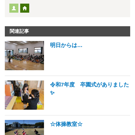
関連記事
明日からは…
令和7年度 卒園式がありました
✨
☆体操教室☆