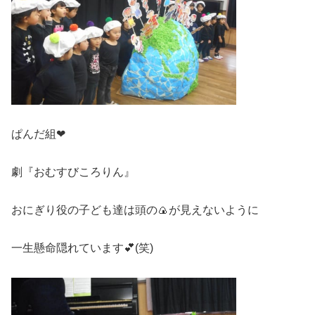
ぱんだ組❤
劇『おむすびころりん』
おにぎり役の子ども達は頭の🍙が見えないように
一生懸命隠れています💕(笑)