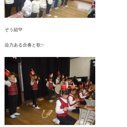
ぞう組💚
迫力ある合奏と歌✨