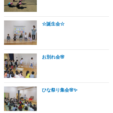
☆誕生会☆
お別れ会🌸
ひな祭り集会🌸✨