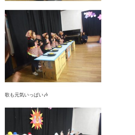
歌も元気いっぱい🎶