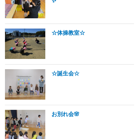
✨
☆体操教室☆
☆誕生会☆
お別れ会🌸