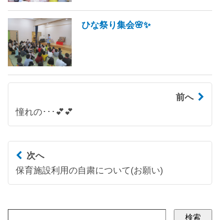
ひな祭り集会🌸✨
前へ
憧れの･･･💕💕
次へ
保育施設利用の自粛について(お願い)
検索