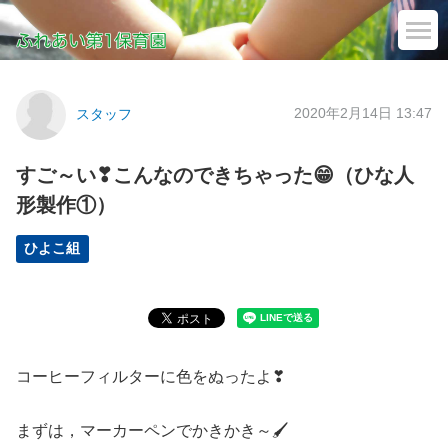
2020年2月14日 13:47
スタッフ
すご～い❣こんなのできちゃった😁（ひな人
形製作①）
ひよこ組
コーヒーフィルターに色をぬったよ❣
まずは，マーカーペンでかきかき～🖌