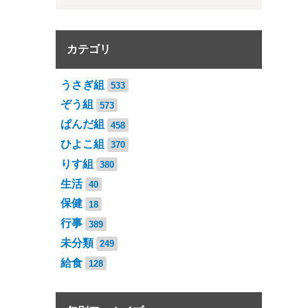
カテゴリ
うさぎ組
533
ぞう組
573
ぱんだ組
458
ひよこ組
370
りす組
380
生活
40
保健
18
行事
389
未分類
249
給食
128