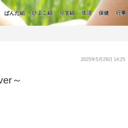
ぱんだ組
ひよこ組
りす組
生活
保健
行事
2025年5月29日 14:25
er～