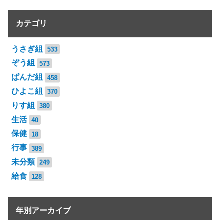
カテゴリ
うさぎ組
533
ぞう組
573
ぱんだ組
458
ひよこ組
370
りす組
380
生活
40
保健
18
行事
389
未分類
249
給食
128
年別アーカイブ