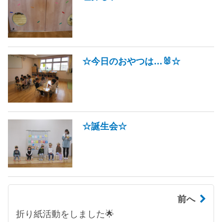
☆今日のおやつは…🐰☆
☆誕生会☆
前へ
折り紙活動をしました🌟