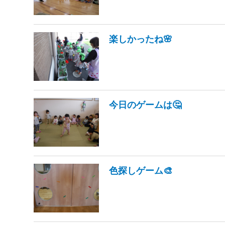
楽しかったね🌸
今日のゲームは🤔
色探しゲーム🎨