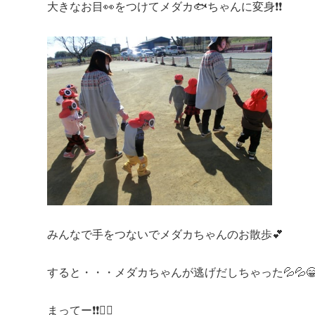
大きなお目👀をつけてメダカ🐟ちゃんに変身❗❗
みんなで手をつないでメダカちゃんのお散歩💕
すると・・・メダカちゃんが逃げだしちゃった💦💦
まってー❗❗🏃‍♂️