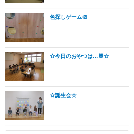
色探しゲーム🎨
☆今日のおやつは…🐰☆
☆誕生会☆