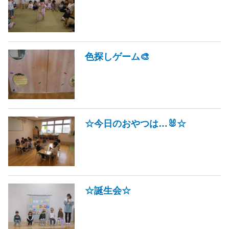
色探しゲーム🎨
☆今日のおやつは…🐰☆
☆誕生会☆