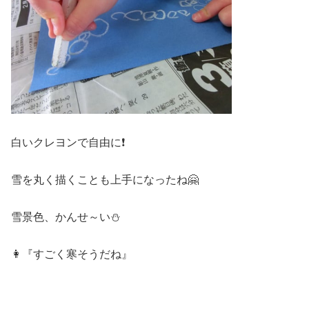
白いクレヨンで自由に❗
雪を丸く描くことも上手になったね🤗
雪景色、かんせ～い⛄
👩『すごく寒そうだね』