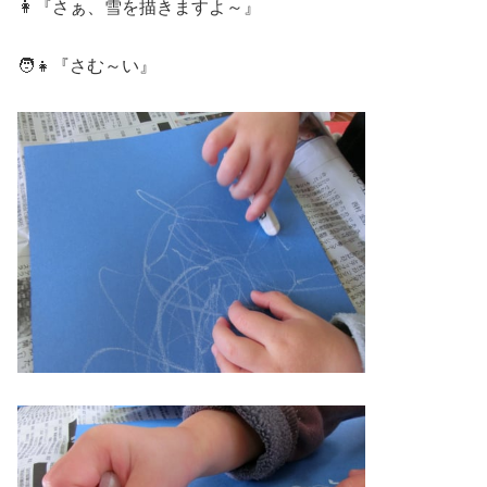
👩『さぁ、雪を描きますよ～』
🧑👧『さむ～い』