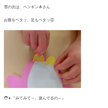
雪の次は、ペンギン🐧さん
お腹をペタッ、足もペタッ👏
🧑👧『みてみて～、遊んでるの～』