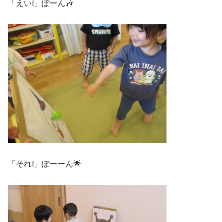
「えい❕」ぽーん🎶
「それ❕」ぽーーん🌟