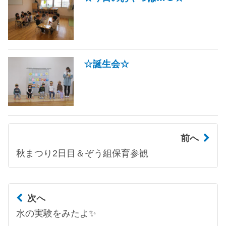
☆誕生会☆
前へ
秋まつり2日目＆ぞう組保育参観
次へ
水の実験をみたよ✨