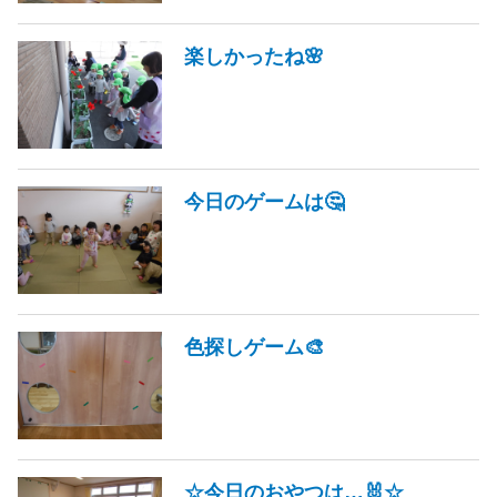
楽しかったね🌸
今日のゲームは🤔
色探しゲーム🎨
☆今日のおやつは…🐰☆