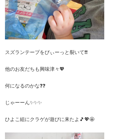
スズランテープをびぃーっと裂いて❗❗
他のお友だちも興味津々💖
何になるのかな❓❓
じゃーーん✨✨✨
ひよこ組にクラゲが遊びに来たよ🎵💖🤩