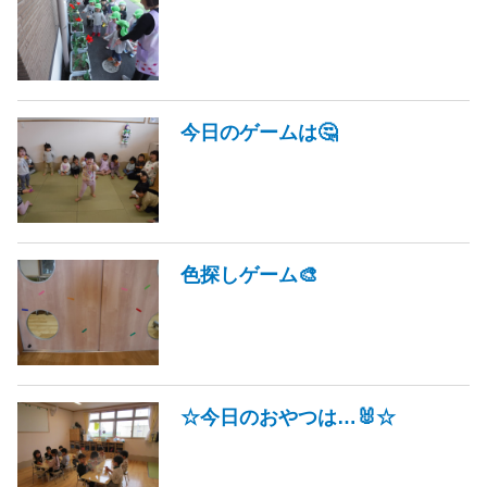
今日のゲームは🤔
色探しゲーム🎨
☆今日のおやつは…🐰☆