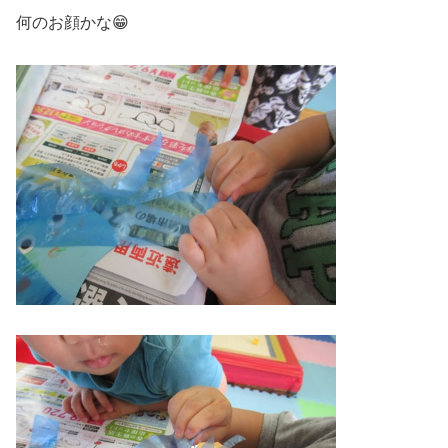
何のお顔かな😁