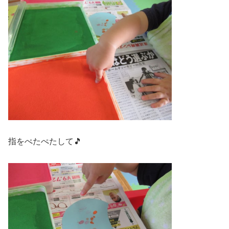
指をぺたぺたして🎵