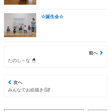
☆誕生会☆
前へ
たのし～な 🐣
次へ
みんなでお絵描き🤔⁉