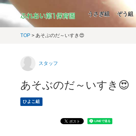
うさぎ組
ぞう組
TOP
> あそぶのだ～いすき😍
スタッフ
あそぶのだ～いすき😍
ひよこ組