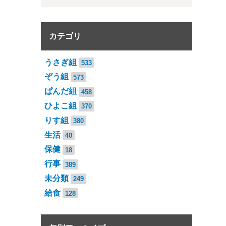
カテゴリ
うさぎ組
533
ぞう組
573
ぱんだ組
458
ひよこ組
370
りす組
380
生活
40
保健
18
行事
389
未分類
249
給食
128