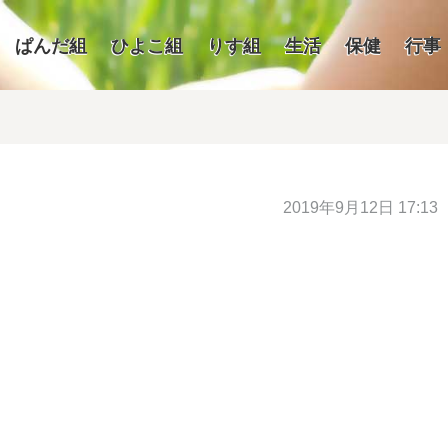
ぱんだ組
ひよこ組
りす組
生活
保健
行事
2019年9月12日 17:13