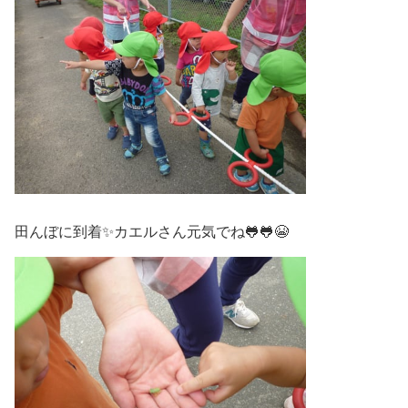
田んぼに到着✨カエルさん元気でね🐸🐸😭