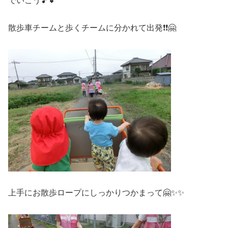
でいこう🎵💕
散歩車チームと歩くチームに分かれて出発❗❗🤗
上手にお散歩ロープにしっかりつかまって🤗✨✨