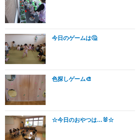
今日のゲームは🤔
色探しゲーム🎨
☆今日のおやつは…🐰☆