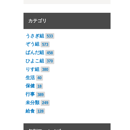
カテゴリ
うさぎ組
533
ぞう組
573
ぱんだ組
458
ひよこ組
370
りす組
380
生活
40
保健
18
行事
389
未分類
249
給食
128