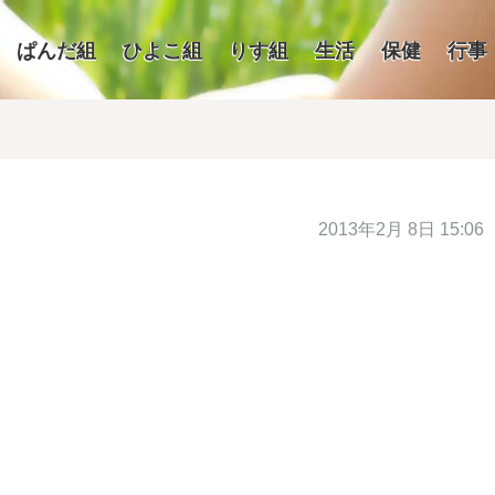
ぱんだ組
ひよこ組
りす組
生活
保健
行事
2013年2月 8日 15:06