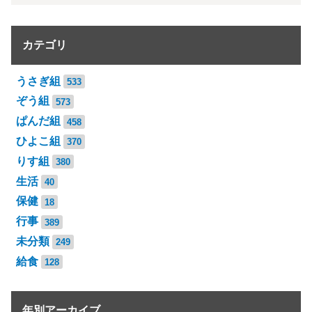
カテゴリ
うさぎ組
533
ぞう組
573
ぱんだ組
458
ひよこ組
370
りす組
380
生活
40
保健
18
行事
389
未分類
249
給食
128
年別アーカイブ