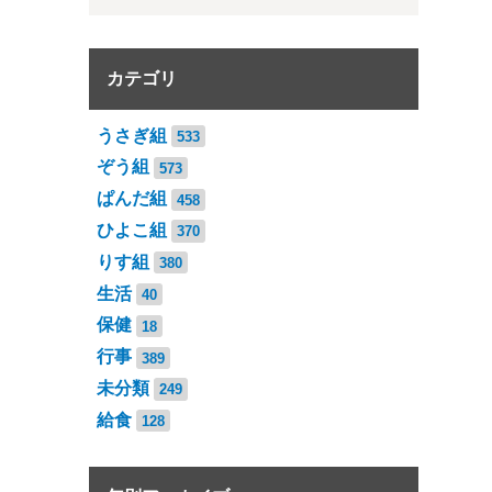
カテゴリ
うさぎ組
533
ぞう組
573
ぱんだ組
458
ひよこ組
370
りす組
380
生活
40
保健
18
行事
389
未分類
249
給食
128