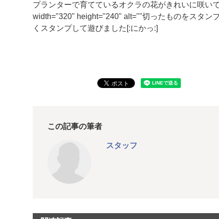
プランターで育てているオクラの花がきれいに咲いています[:下:]<img 
width="320" height="240" alt=""切った
くスタンプして遊びました[:にかっ:]
この記事の筆者
スタッフ