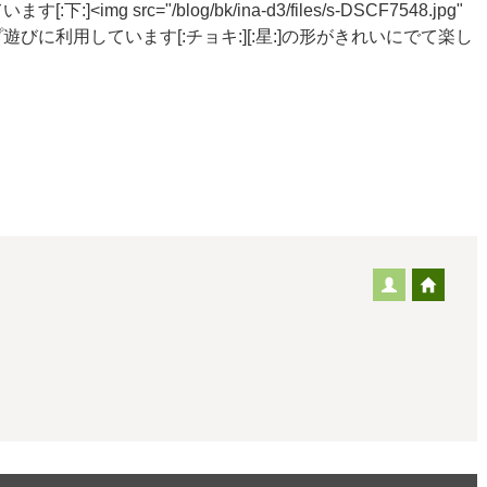
src="/blog/bk/ina-d3/files/s-DSCF7548.jpg"
ものをスタンプ遊びに利用しています[:チョキ:][:星:]の形がきれいにでて楽し