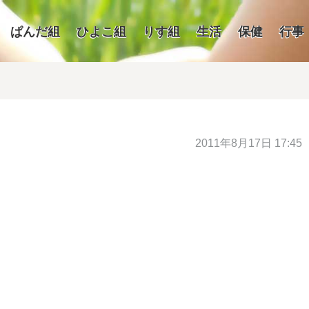
ぱんだ組
ひよこ組
りす組
生活
保健
行事
2011年8月17日 17:45