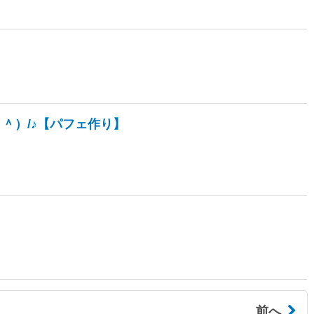
＾）/♪【パフェ作り】
前へ