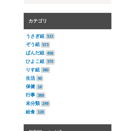
カテゴリ
うさぎ組
533
ぞう組
573
ぱんだ組
458
ひよこ組
370
りす組
380
生活
40
保健
18
行事
389
未分類
249
給食
128