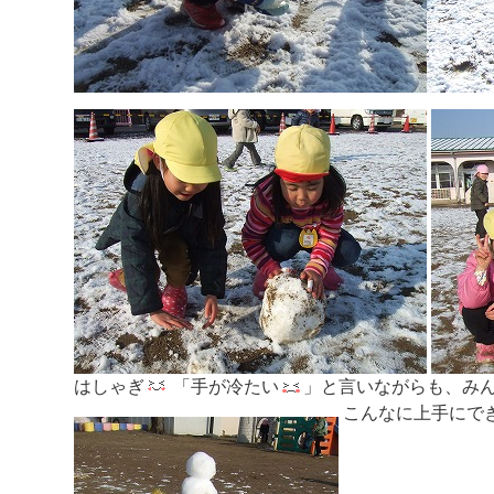
はしゃぎ
「手が冷たい
」と言いながらも、みん
こんなに上手にで