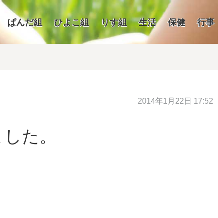
ぱんだ組
ひよこ組
りす組
生活
保健
行事
2014年1月22日 17:52
ました。