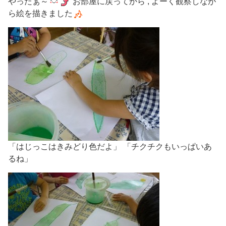
やったぁ～
お部屋に戻ってから , よーく観察しなが
ら絵を描きました
「はじっこはきみどり色だよ」 「チクチクもいっぱいあ
るね」