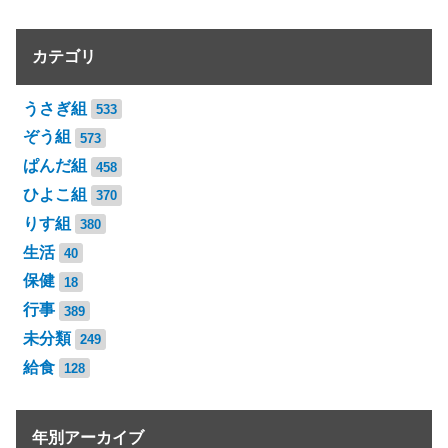
カテゴリ
うさぎ組
533
ぞう組
573
ぱんだ組
458
ひよこ組
370
りす組
380
生活
40
保健
18
行事
389
未分類
249
給食
128
年別アーカイブ