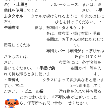
の）
・上履き
バレーシューズ、または、運
動靴を使用してくだ さい。
・手
ふきタオル
タオルが掛けられるように、中央のはしに
布の ひもを付けてください。
・
午睡布団
夏は、敷布団・タオルケット
冬は、敷布団・掛け布団・毛布
布団は、お子さんの体にあわせて
用意してくださ い。
布団カバー（布団がすっぽりかぶ
さるもの）は、 必ず付けてくだ
さい。 布団等には、必ず名前を
書いてください。
・手提げ袋
布団カバー等を入
れて持ち帰るときに使いま す。
・着替え
クラスによって多少異なると思いま
すが、常に、 2～3組用意してく
ださい。
・ビニール袋
汚れ物を入れて持ち帰る
ときに使います。
※不明の点がございました
ら、保育所へお問い合わ せください。