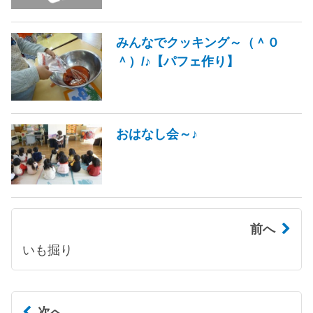
みんなでクッキング～（＾０
＾）/♪【パフェ作り】
おはなし会～♪
前へ
いも掘り
次へ