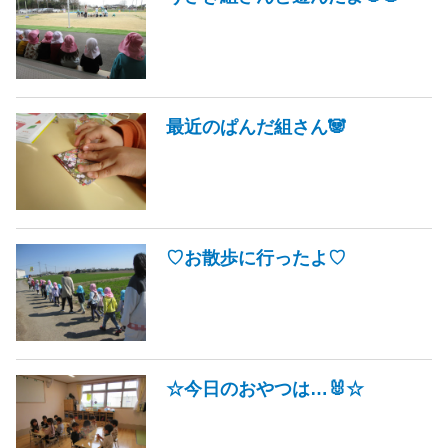
最近のぱんだ組さん🐼
♡お散歩に行ったよ♡
☆今日のおやつは…🐰☆