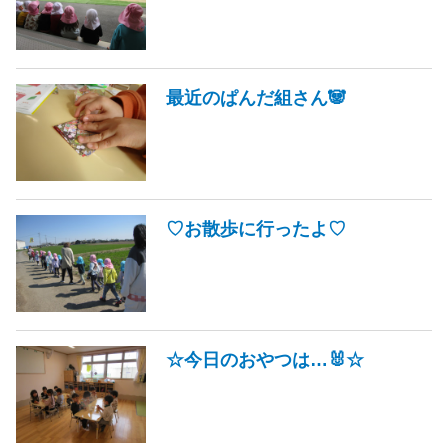
最近のぱんだ組さん🐼
♡お散歩に行ったよ♡
☆今日のおやつは…🐰☆