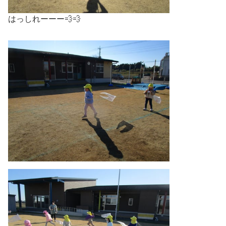
はっしれーーー💨💨