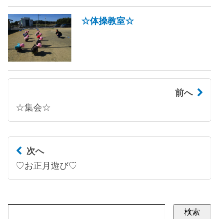
☆体操教室☆
前へ
☆集会☆
次へ
♡お正月遊び♡
検索