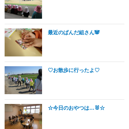
最近のぱんだ組さん🐼
♡お散歩に行ったよ♡
☆今日のおやつは…🐰☆