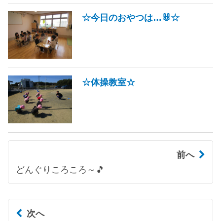
☆今日のおやつは…🐰☆
☆体操教室☆
前へ
どんぐりころころ～🎵
次へ