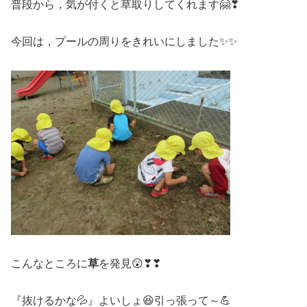
普段から，気が付くと草取りしてくれます🤗❣
今回は，プールの周りをきれいにしました✨✨
こんなところに
草
を発見😲❣❣
『抜けるかな💦』よいしょ😆引っ張って～💪