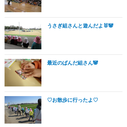
うさぎ組さんと遊んだよ🐰🐼
最近のぱんだ組さん🐼
♡お散歩に行ったよ♡