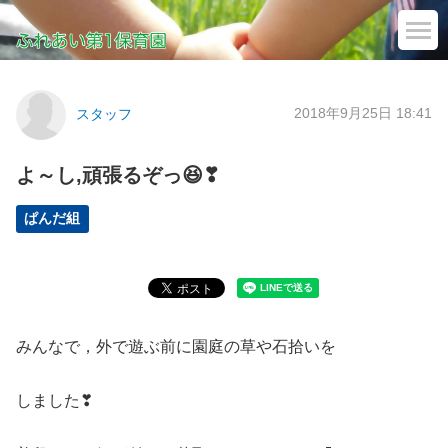
2018年9月25日 18:41
スタッフ
よ～し,頑張るぞっ😆❣
ぱんだ組
みんなで，外で遊ぶ前に園庭の草や石拾いを
しました❣