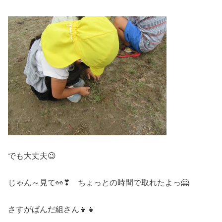
でも大丈夫😉
じゃん～見て👀❣ ちょっとの時間で取れたよっ🤗
さすがぱんだ組さん👦👧