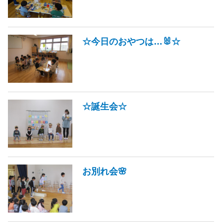
☆今日のおやつは…🐰☆
☆誕生会☆
お別れ会🌸