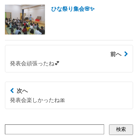
ひな祭り集会🌸✨
前へ
発表会頑張ったね💕
次へ
発表会楽しかったね🎀
検索