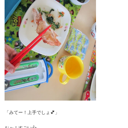
「みてー！上手でしょ💕」
おぉ！すごい👍