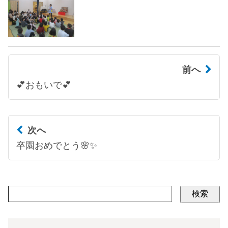
前へ
💕おもいで💕
次へ
卒園おめでとう🌸✨
検索