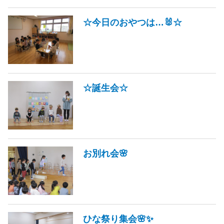
☆今日のおやつは…🐰☆
☆誕生会☆
お別れ会🌸
ひな祭り集会🌸✨