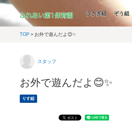
うさぎ組
ぞう組
TOP
> お外で遊んだよ😊✨
スタッフ
お外で遊んだよ😊✨
りす組