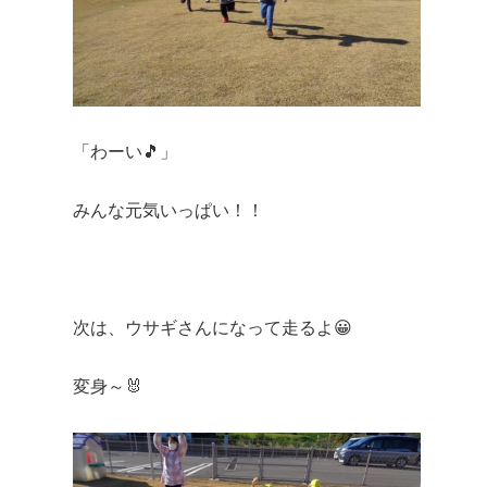
「わーい🎵」
みんな元気いっぱい！！
次は、ウサギさんになって走るよ😀
変身～🐰