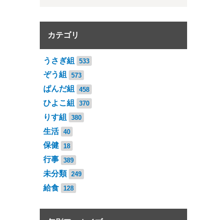
カテゴリ
うさぎ組
533
ぞう組
573
ぱんだ組
458
ひよこ組
370
りす組
380
生活
40
保健
18
行事
389
未分類
249
給食
128