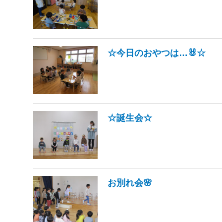
☆今日のおやつは…🐰☆
☆誕生会☆
お別れ会🌸