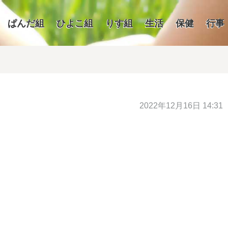
ぱんだ組
ひよこ組
りす組
生活
保健
行事
2022年12月16日 14:31