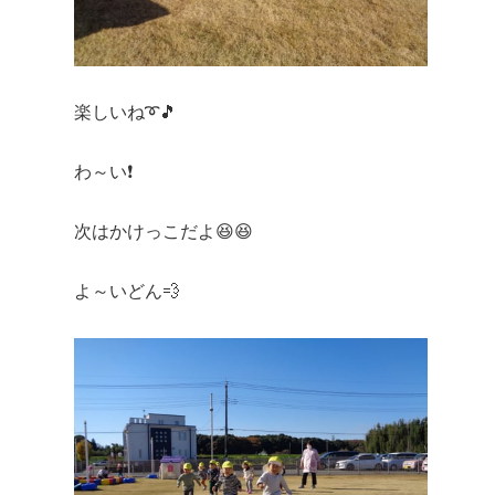
楽しいね➰🎵
わ～い❗
次はかけっこだよ😆😆
よ～いどん💨