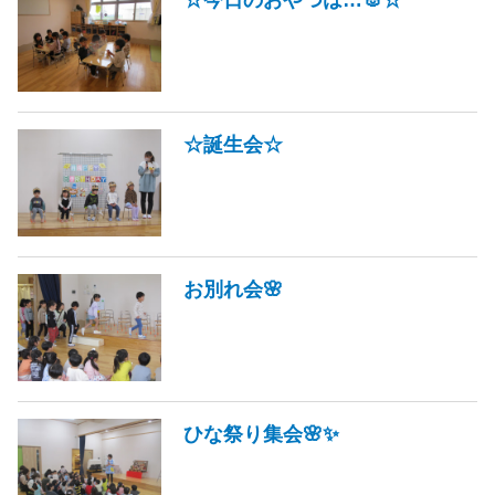
☆誕生会☆
お別れ会🌸
ひな祭り集会🌸✨