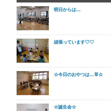
明日からは…
頑張っています♡♡
☆今日のおやつは…🐰☆
☆誕生会☆