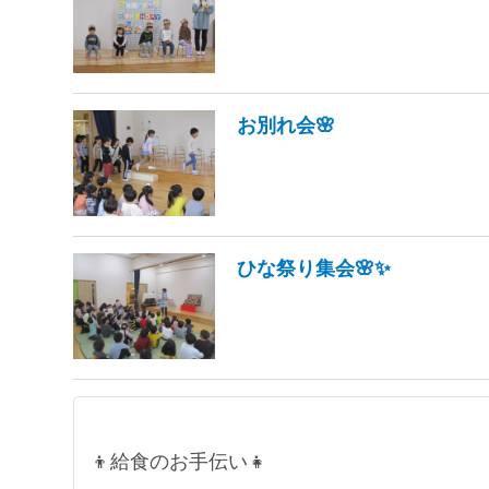
お別れ会🌸
ひな祭り集会🌸✨
👦給食のお手伝い👧