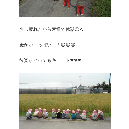
少し疲れたから麦畑で休憩😌🎀
麦がい～っぱい！！😆😆😆
後姿がとってもキュート❤❤❤