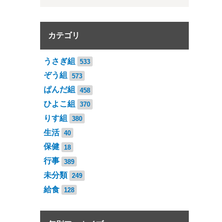
カテゴリ
うさぎ組
533
ぞう組
573
ぱんだ組
458
ひよこ組
370
りす組
380
生活
40
保健
18
行事
389
未分類
249
給食
128