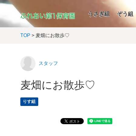
うさぎ組
ぞう組
TOP
> 麦畑にお散歩♡
スタッフ
麦畑にお散歩♡
りす組