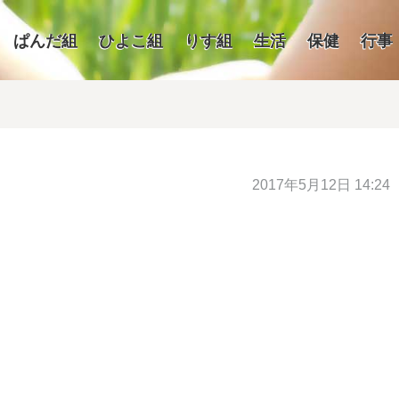
ぱんだ組
ひよこ組
りす組
生活
保健
行事
2017年5月12日 14:24