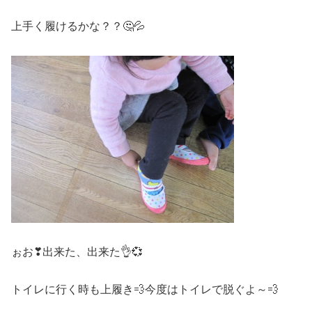
上手く履けるかな？？🤔💦
ぉお❣出来た、出来た👌💞
トイレに行く時も上履き💨今度はトイレで脱ぐよ～💨