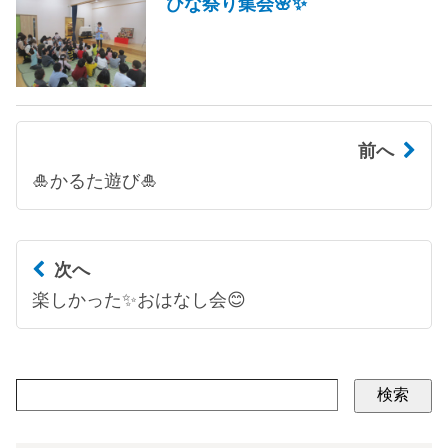
ひな祭り集会🌸✨
前へ
🎍かるた遊び🎍
次へ
楽しかった✨おはなし会😊
検索