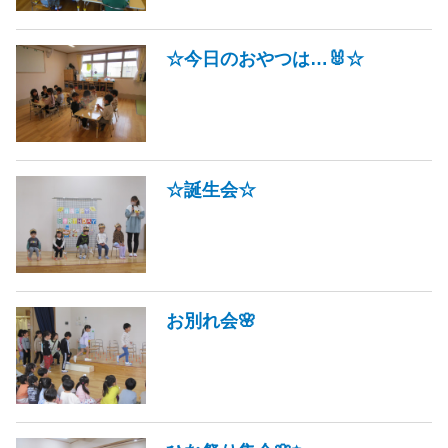
☆今日のおやつは…🐰☆
☆誕生会☆
お別れ会🌸