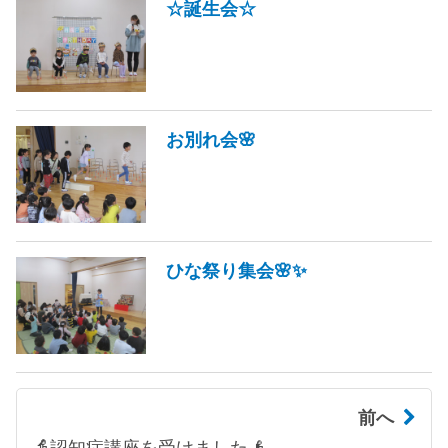
☆誕生会☆
お別れ会🌸
ひな祭り集会🌸✨
前へ
👵認知症講座を受けました👴