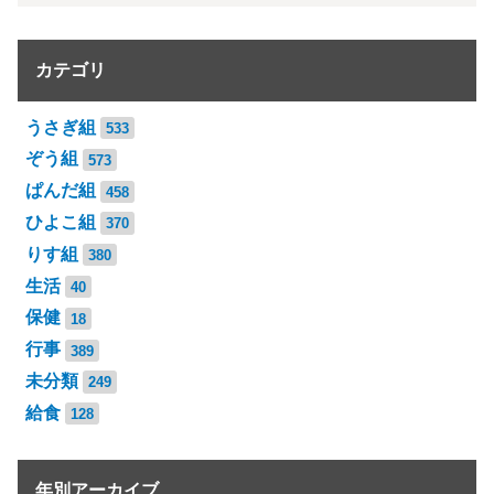
カテゴリ
うさぎ組
533
ぞう組
573
ぱんだ組
458
ひよこ組
370
りす組
380
生活
40
保健
18
行事
389
未分類
249
給食
128
年別アーカイブ