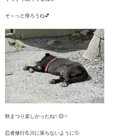
そ～っと帰ろうね💕
秋まつり楽しかったね✨😊✨
忍者修行💪川に落ちないように💦