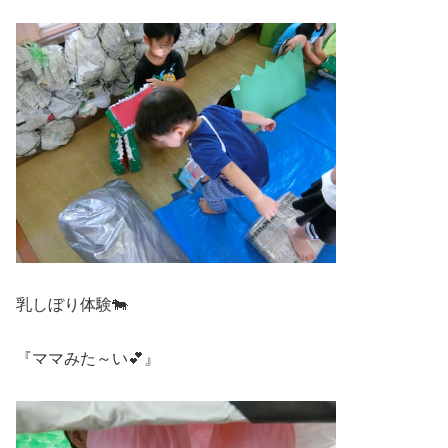
乳しぼり体験🐄
『ママみた～い💕』