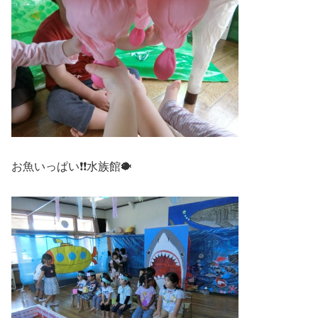
お魚いっぱい❗❗水族館🐡