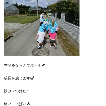
右側をならんで歩く姿💕
成長を感じます🤣
秋み～つけた❗
柿い～っぱい🍅