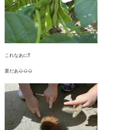
これなあに⁉
栗だあ🌰🌰🌰