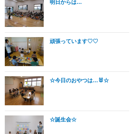
明日からは…
頑張っています♡♡
☆今日のおやつは…🐰☆
☆誕生会☆