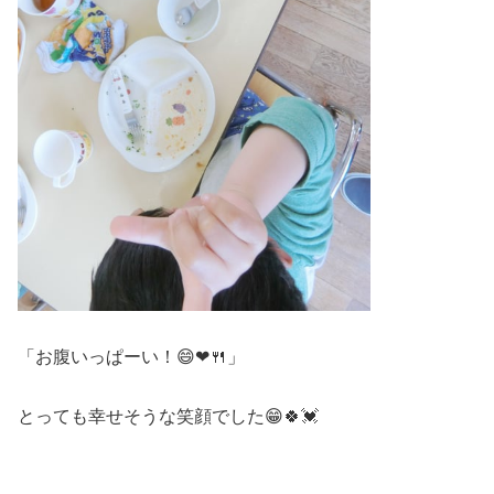
「お腹いっぱーい！😄❤🍴」
とっても幸せそうな笑顔でした😁🍀💓