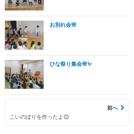
お別れ会🌸
ひな祭り集会🌸✨
前へ
こいのぼりを作ったよ😊