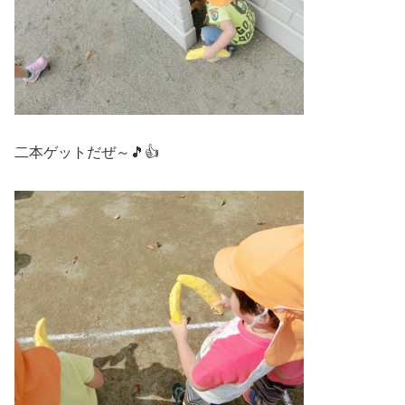
二本ゲットだぜ～🎵👍