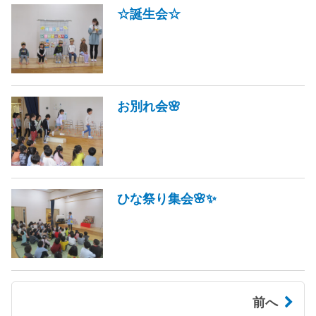
☆誕生会☆
お別れ会🌸
ひな祭り集会🌸✨
前へ