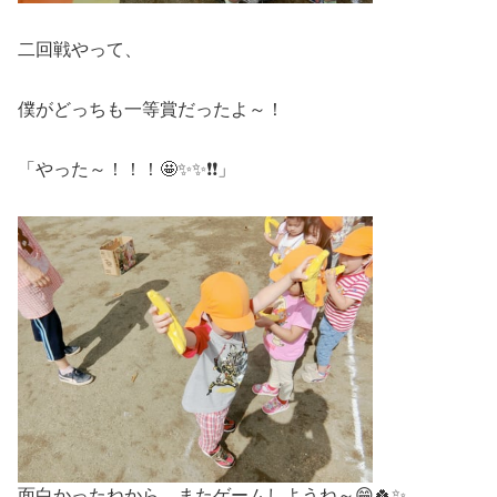
二回戦やって、
僕がどっちも一等賞だったよ～！
「やった～！！！🤩✨✨❗❗」
面白かったねから、またゲームしようね～😁🍀✨