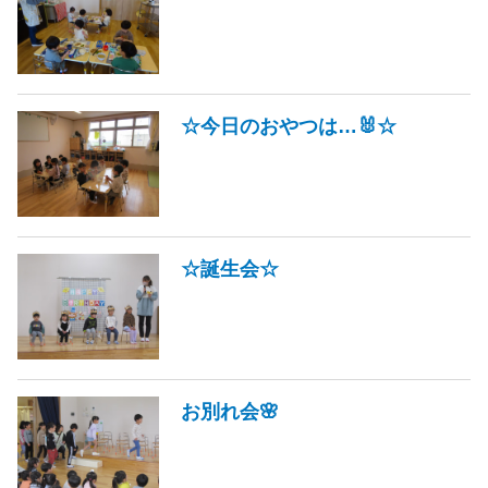
☆今日のおやつは…🐰☆
☆誕生会☆
お別れ会🌸