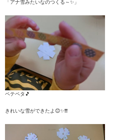
「アナ雪みたいなのつくる～✨」
ペテペタ🎵
きれいな雪ができたよ😊✨❗❗