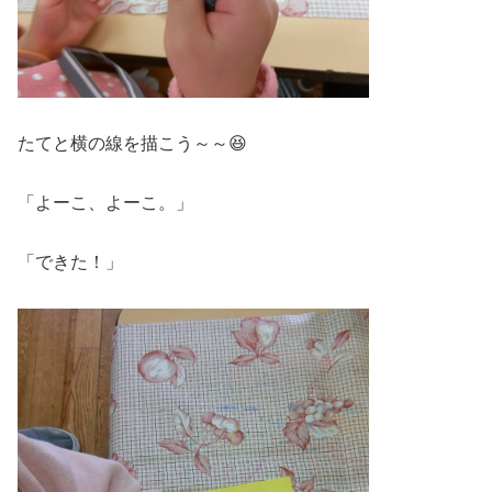
たてと横の線を描こう～～😆
「よーこ、よーこ。」
「できた！」