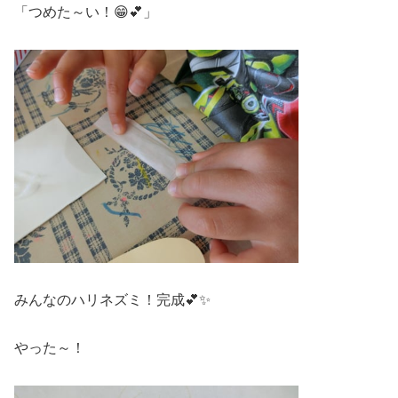
「つめた～い！😁💕」
みんなのハリネズミ！完成💕✨
やった～！