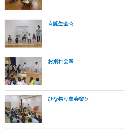
☆誕生会☆
お別れ会🌸
ひな祭り集会🌸✨