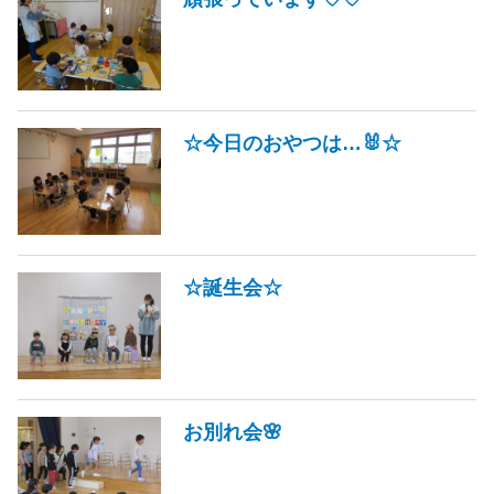
☆今日のおやつは…🐰☆
☆誕生会☆
お別れ会🌸