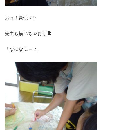
おぉ！豪快～✨
先生も描いちゃおう🤩
「なになに～？」