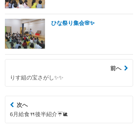
ひな祭り集会🌸✨
前へ
りす組の宝さがし✨✨
次へ
6月給食🍴後半紹介☔🐌