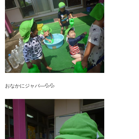
おなかにジャバ―💦💦