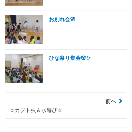
お別れ会🌸
ひな祭り集会🌸✨
前へ
☆カブト虫＆水遊び☆