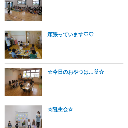
頑張っています♡♡
☆今日のおやつは…🐰☆
☆誕生会☆