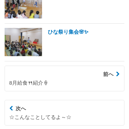
ひな祭り集会🌸✨
前へ
8月給食🍴紹介🍦
次へ
☆こんなことしてるよ～☆