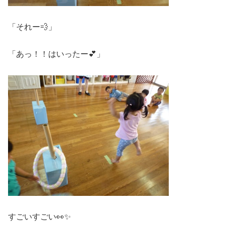
「それー💨」
「あっ！！はいったー💕」
すごいすごい👀✨