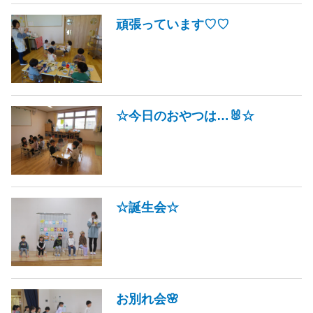
頑張っています♡♡
☆今日のおやつは…🐰☆
☆誕生会☆
お別れ会🌸