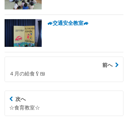
🚙交通安全教室🚙
前へ
４月の給食🥄🍱
次へ
☆食育教室☆