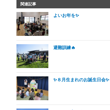
関連記事
よいお年を✨
避難訓練🔥
✨８月生まれのお誕生日会✨