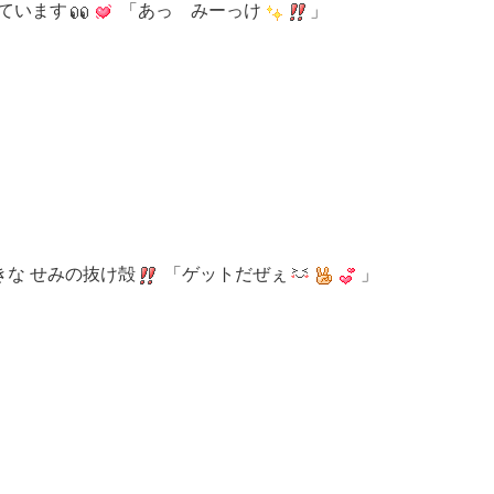
ています
「あっ みーっけ
」
きな せみの抜け殻
「ゲットだぜぇ
」