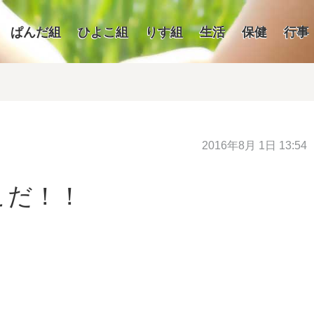
ぱんだ組
ひよこ組
りす組
生活
保健
行事
2016年8月 1日 13:54
こだ！！