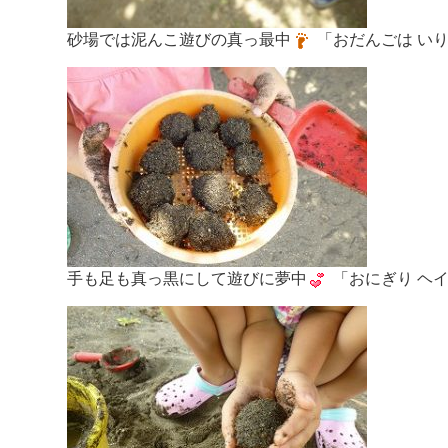
砂場では泥んこ遊びの真っ最中
「おだんごは い
手も足も真っ黒にして遊びに夢中
「おにぎり ヘ