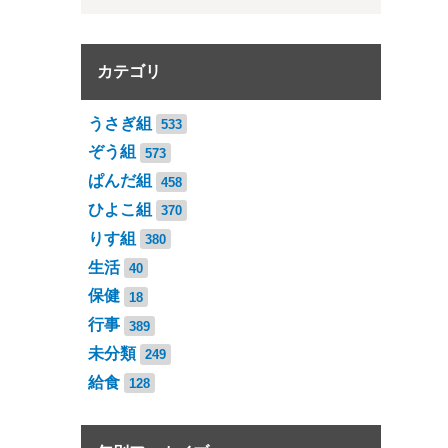
カテゴリ
うさぎ組
533
ぞう組
573
ぱんだ組
458
ひよこ組
370
りす組
380
生活
40
保健
18
行事
389
未分類
249
給食
128