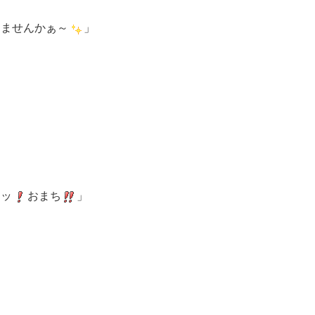
りませんかぁ～
」
イッ
おまち
」