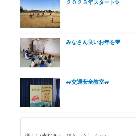
２０２３年スタート✨
みなさん良いお年を💖
🚙交通安全教室🚙
楽しい皮むき～（*＾－＾）／～♪