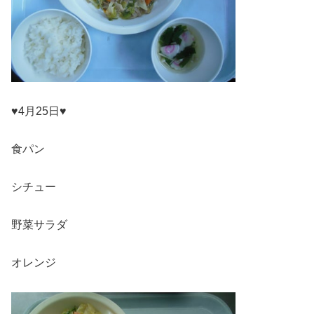
♥4月25日♥
食パン
シチュー
野菜サラダ
オレンジ