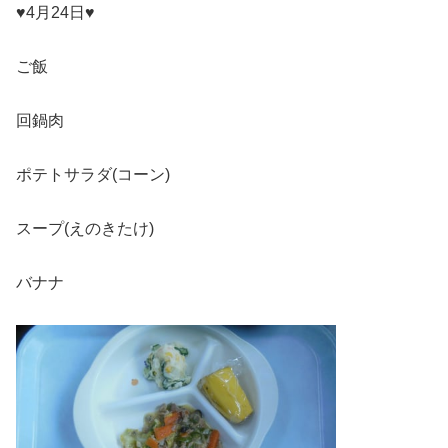
♥4月24日♥
ご飯
回鍋肉
ポテトサラダ(コーン)
スープ(えのきたけ)
バナナ