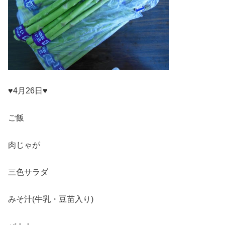
♥4月26日♥
ご飯
肉じゃが
三色サラダ
みそ汁(牛乳・豆苗入り)