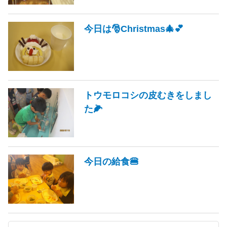
今日は🎅Christmas🎄💕
トウモロコシの皮むきをしまし
た🌽
今日の給食🍔