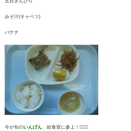
五目きんぴら
みそ汁(キャベツ)
バナナ
今が旬の
いんげん
、給食室に参上！💁‍♂️✨