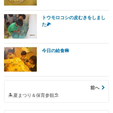
トウモロコシの皮むきをしまし
た🌽
今日の給食🍔
前へ
🏝夏まつり＆保育参観⛱