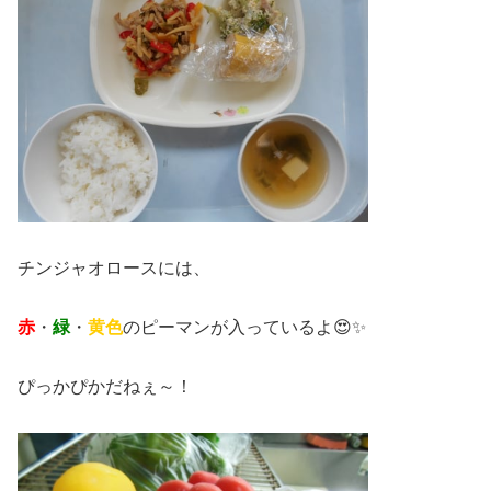
チンジャオロースには、
赤
・
緑
・
黄色
のピーマンが入っているよ😍✨
ぴっかぴかだねぇ～！