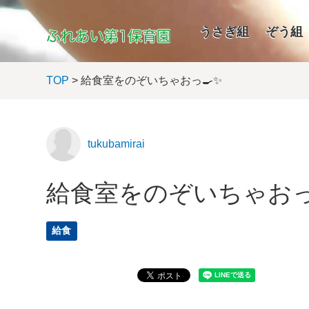
うさぎ組
ぞう組
TOP
> 給食室をのぞいちゃおっ🍳✨
tukubamirai
給食室をのぞいちゃおっ
給食