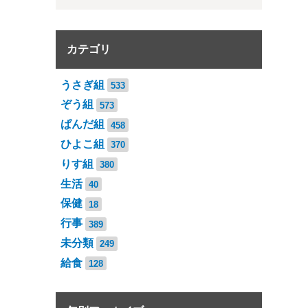
カテゴリ
うさぎ組
533
ぞう組
573
ぱんだ組
458
ひよこ組
370
りす組
380
生活
40
保健
18
行事
389
未分類
249
給食
128