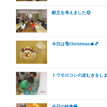
献立を考えました😋
今日は🎅Christmas🎄💕
トウモロコシの皮むきをしま
今日の給食🍔