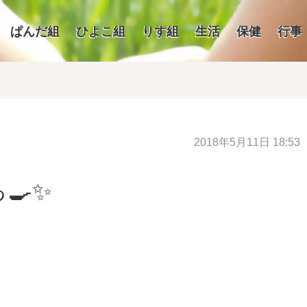
ぱんだ組
ひよこ組
りす組
生活
保健
行事
2018年5月11日 18:53
🍳✨