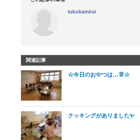
tukubamirai
関連記事
☆今日のおやつは…🐰☆
クッキングがありました✨