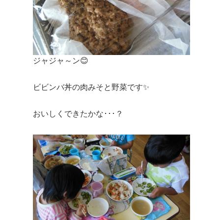
ジャジャ～ン😊
ビビンバ丼の肉みそと野菜です✨
おいしくできたかな･･･？